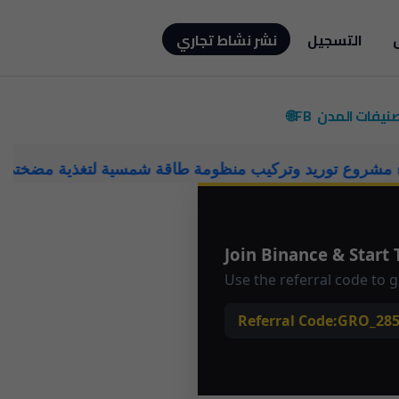
التسجيل
نشر نشاط تجاري
صنيفات
المدن
FB🌐