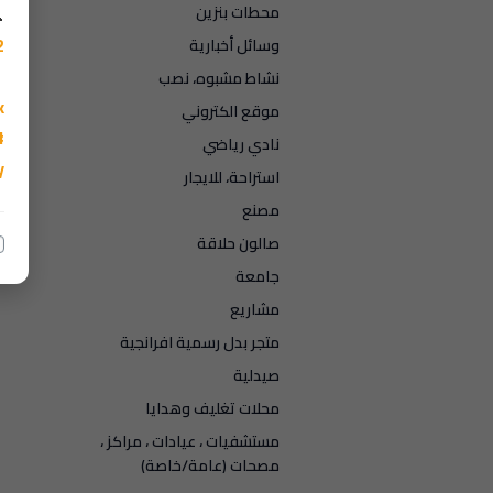
محطات بنزين
وسائل أخبارية
نشاط مشبوه، نصب
موقع الكتروني
نادي رياضي
استراحة، للايجار
مصنع
صالون حلاقة
جامعة
مشاريع
متجر بدل رسمية افرانجية
صيدلية
محلات تغليف وهدايا
مستشفيات ، عيادات ، مراكز ،
مصحات (عامة/خاصة)