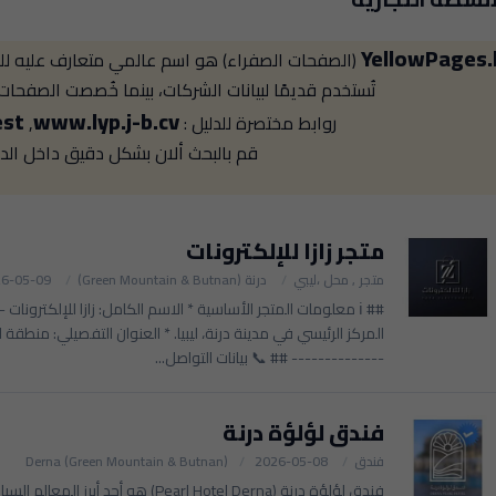
YellowPages.
(الصفحات الصفراء) هو اسم عالمي متعارف عليه للد
تُستخدم قديمًا لبيانات الشركات، بينما خُصصت الصفحات ال
est
www.lyp.j-b.cv
روابط مختصرة للدليل :
,
قم بالبحث ألان بشكل دقيق داخل الدل
متجر زازا للإلكترونات
متجر , محل ،ليبي
درنة (Green Mountain & Butnan)
6-05-09
المركز الرئيسي في مدينة درنة، ليبيا. * العنوان التفصيلي: منطقة ا
-------------- ## 📞 بيانات التواصل...
فندق لؤلؤة درنة
فندق
2026-05-08
Derna (Green Mountain & Butnan)
فندق لؤلؤة درنة (Pearl Hotel Derna) هو أ