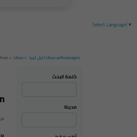
Select Language
▼
Libya yellowpages دليل ليبيا
>
Libya
>
tnan
كلمة البحث
n
مدينة
1 - 2 من 2 
ال