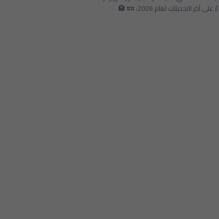
لإعادة الإعمار في المدينة. إليك معلومات مفصلة عن الفندق بناءً على آخر التحديثات لعام 2026: ## 🏨