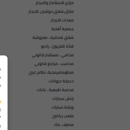
مزارع للاستثمار والايجار
منازل،شقق،حوشين، للايجار
معدات للايجار
جمعية أهلية
شقق فندقية ، مفروشة
قناة تلفزيون ، راديو
محامي ، مستشار قانوني
محاسب ، مراجع قانوني
منظومةبرمجية، نظام، ليبي
حديقة حيوانات
محمية طبيعية ، غابات
رابش سيارات
ورشة سيارات
ملعب رياضي
مصرف ، بنك