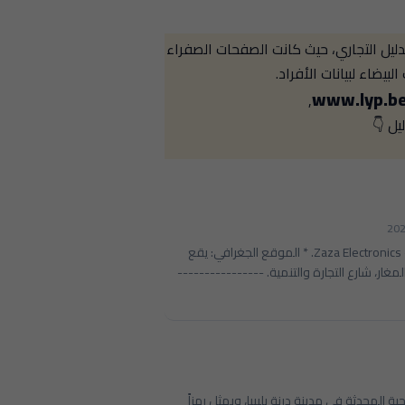
ليل التجاري، حيث كانت الصفحات الصفراء
بيضاء لبيانات الأفراد.
www.lyp.b
,
يل 👇
202
## ℹ️ معلومات المتجر الأساسية * الاسم الكامل: زازا للإلكترونات - Zaza Electronics. * الموقع الجغرافي: يقع
لمغار، شارع التجارة والتنمية. ----------------
حد أبرز المعالم السياحية المحدثة في مدينة درنة بليبيا، ويمثل رمزاً