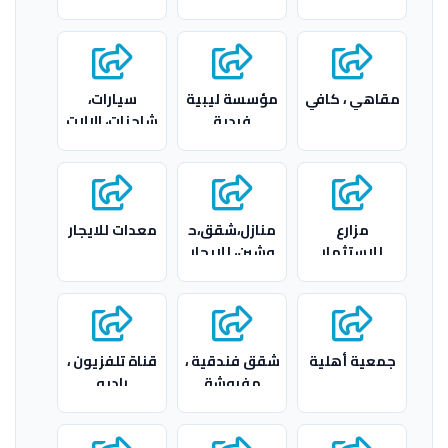
مقاهي ، كافي
مؤسسة ليبية
سيارات،
فردية
شاحنات، الالات
ثقيلة، للايجار
مزارع
منازل،شقق،ح
معدات للايجار
للاستثمار
وشين، للايجار
والايجار
جمعية أهلية
شقق فندقية ،
قناة تلفزيون ،
مفروشة
راديو