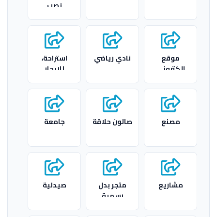
نصب
موقع
نادي رياضي
استراحة،
الكتروني
للايجار
مصنع
صالون حلاقة
جامعة
مشاريع
متجر بدل
صيدلية
رسمية
افرانجية