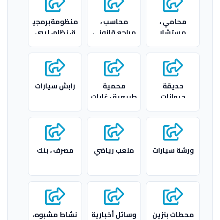
محامي ،
محاسب ،
منظومةبرمجي
مستشار
مراجع قانوني
ة، نظام، ليبي
قانوني
حديقة
محمية
رابش سيارات
حيوانات
طبيعية ، غابات
ورشة سيارات
ملعب رياضي
مصرف ، بنك
محطات بنزين
وسائل أخبارية
نشاط مشبوه،