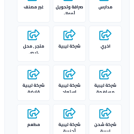
مدارس
صرافة وتحويل
غير مصنف
أموال
اخري
شركة ليبية
متجر , محل
،ليبي
شركة ليبية
شركة ليبية
شركة ليبية
مساهمة
استيراد
قابضة
وتصدير
شركة شحن
شركة ليبية
مطعم
ليبية
أجنبية