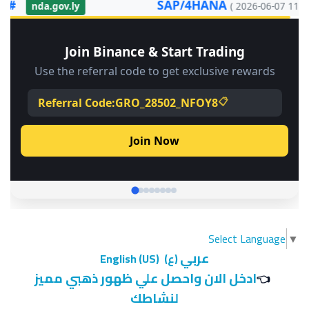
Select Language
▼
عربي
(ع)
English (US)
ادخل الان واحصل علي ظهور ذهبي مميز
👈
لنشاطك