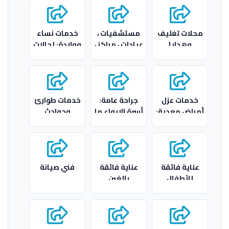
محلات تغليف
مستشفيات ،
خدمات نساء
وهدايا
عيادات ، مراكز ،
وولادة: لحالات
مصحات (عامة/
الولادة الطارئة
خاصة)
خدمات عزل
جراحة عامة:
خدمات طوارئ
أمراض معدية:
أسرة الإيواء ما
وحوادث
للتعامل مع
بعد العمليات
الأوبئة أو
الحالات
المعدية
عناية فائقة
عناية فائقة
فني صيانة
للأطفال
بالغين