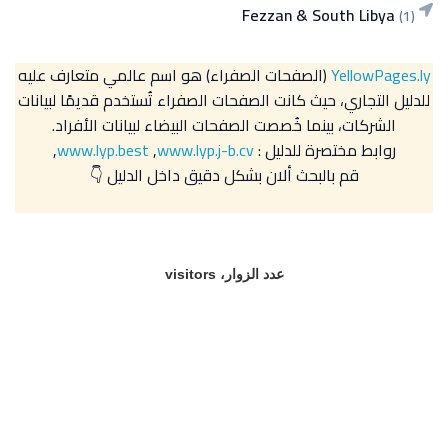
Fezzan & South Libya
(1)
YellowPages.ly
(الصفحات الصفراء) هو اسم عالمي متعارف عليه
للدليل التجاري، حيث كانت الصفحات الصفراء تُستخدم قديمًا لبيانات
الشركات، بينما خُصصت الصفحات البيضاء لبيانات الأفراد.
روابط مختصرة للدليل :
www.lyp.j-b.cv
,
www.lyp.best
,
قم بالبحث ألان بشكل دقيق داخل الدليل 👇
عدد الزوار، visitors