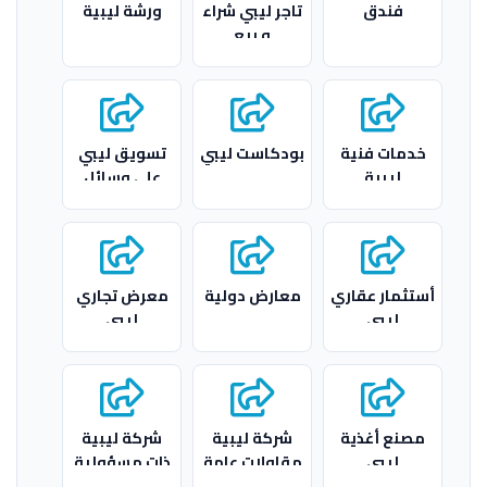
فندق
تاجر ليبي شراء
ورشة ليبية
و بيع
خدمات فنية
بودكاست ليبي
تسويق ليبي
ليبية
علي وسائل
التواصل
أستثمار عقاري
معارض دولية
معرض تجاري
ليبي
ليبي
مصنع أغذية
شركة ليبية
شركة ليبية
ليبي
مقاولات عامة
ذات مسؤولية
محدودة