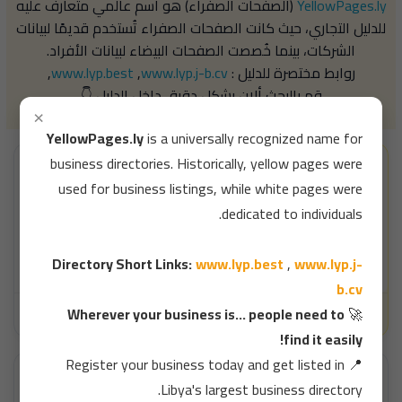
YellowPages.ly
(الصفحات الصفراء) هو اسم عالمي متعارف عليه
للدليل التجاري، حيث كانت الصفحات الصفراء تُستخدم قديمًا لبيانات
الشركات، بينما خُصصت الصفحات البيضاء لبيانات الأفراد.
روابط مختصرة للدليل :
www.lyp.j-b.cv
,
www.lyp.best
,
قم بالبحث ألان بشكل دقيق داخل الدليل 👇
×
YellowPages.ly
is a universally recognized name for
business directories. Historically, yellow pages were
used for business listings, while white pages were
dedicated to individuals.
Directory Short Links:
www.lyp.best
,
www.lyp.j-
b.cv
شركة المختار للتأمين التكافلي
شركة بولبو ليبيا - Polpo Libya
Wherever your business is... people need to
🚀
find it easily!
Register your business today and get listed in
📍
Libya's largest business directory.