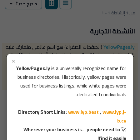
مدرج حديثا
1 - 1 من 1 إنشاطة
الأنشطة التجارية
YellowPages.ly
(الصفحات الصفراء) هو اسم عالمي متعارف عليه
للدليل التجاري، حيث كانت الصفحات الصفراء تُستخدم قديمًا لبيانات
×
الشركات، بينما خُصصت الصفحات البيضاء لبيانات الأفراد.
YellowPages.ly
is a universally recognized name for
روابط مختصرة للدليل :
www.lyp.j-b.cv
,
www.lyp.best
,
business directories. Historically, yellow pages were
قم بالبحث ألان بشكل دقيق داخل الدليل 👇
used for business listings, while white pages were
dedicated to individuals.
Directory Short Links:
www.lyp.best
,
www.lyp.j-
b.cv
Wherever your business is... people need to
🚀
find it easily!