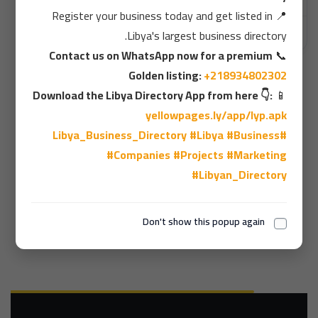
Register your business today and get listed in
📍
أخبار : تم تطوير وتحديث شعار دليل ليبيا ليحتوي علي خريطة ليبيا
Libya's largest business directory.
Contact us on WhatsApp now for a premium
📞
Golden listing:
+218934802302
Download the Libya Directory App from here 👇:
📱
1
yellowpages.ly/app/lyp.apk
#Libya
#Business
#Libya_Business_Directory
#Companies
#Projects
#Marketing
عدد الزوار، visitors
#Libyan_Directory
Don't show this popup again