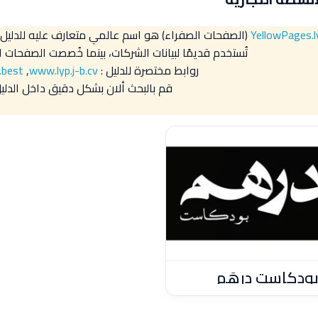
YellowPages.l
(الصفحات الصفراء) هو اسم عالمي متعارف عليه للدليل 
تُستخدم قديمًا لبيانات الشركات، بينما خُصصت الصفحات الب
روابط مختصرة للدليل :
www.lyp.j-b.cv
,
.best
قم بالبحث ألان بشكل دقيق داخل الدليل
ودكاست دِرهَم