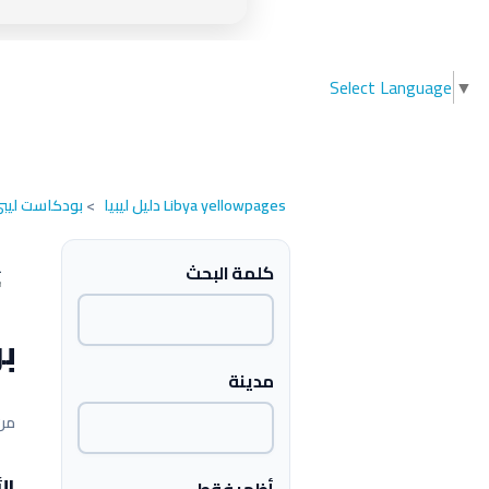
Select Language
▼
Libya yellowpages دليل ليبيا
>
بودكاست ليب
كلمة البحث
بو
مدينة
1 - 1 من 1 
ال