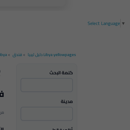
Select Language
▼
Libya yellowpages دليل ليبيا
>
فندق
>
ibya
كلمة البحث
فندق 
مدينة
1 - 1 من 1 
ال