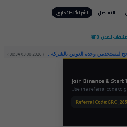
التسجيل
نشر نشاط تجاري
صنيفات
المدن
FB🌐