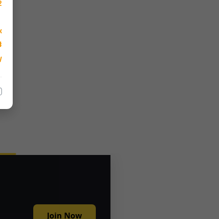
2

k
_Directory
y