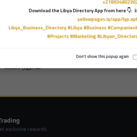
+21893480230
Download the Libya Directory App from here 👇:

1
yellowpages.ly/app/lyp.ap
#Libya
#Business
#Companies
#Libya_Business
#Projects
#Marketing
#Libyan_Director
Don't show this popup again
عدد الزوار، visitors