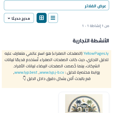
عرض الفلاتر
مدرج حديثا
1 - 1 من 1 إنشاطة
الأنشطة التجارية
YellowPages.ly
(الصفحات الصفراء) هو اسم عالمي متعارف عليه
للدليل التجاري، حيث كانت الصفحات الصفراء تُستخدم قديمًا لبيانات
الشركات، بينما خُصصت الصفحات البيضاء لبيانات الأفراد.
روابط مختصرة للدليل :
www.lyp.j-b.cv
,
www.lyp.best
,
قم بالبحث ألان بشكل دقيق داخل الدليل 👇