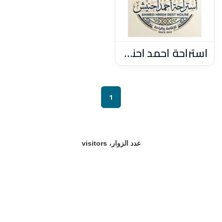
أستراحة أحمد احنيش
1
عدد الزوار، visitors