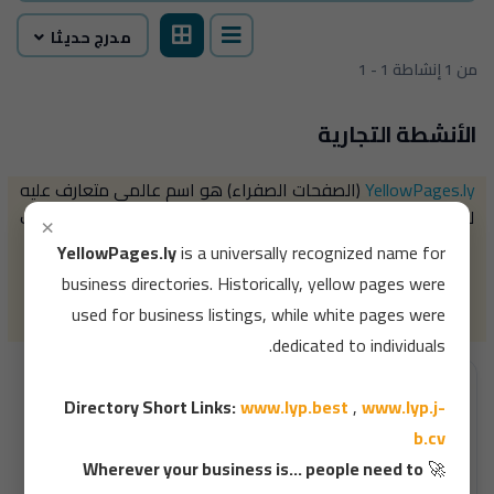
مدرج حديثا
1 - 1 من 1 إنشاطة
الأنشطة التجارية
YellowPages.ly
(الصفحات الصفراء) هو اسم عالمي متعارف عليه
للدليل التجاري، حيث كانت الصفحات الصفراء تُستخدم قديمًا لبيانات
×
الشركات، بينما خُصصت الصفحات البيضاء لبيانات الأفراد.
YellowPages.ly
is a universally recognized name for
روابط مختصرة للدليل :
www.lyp.j-b.cv
,
www.lyp.best
,
business directories. Historically, yellow pages were
قم بالبحث ألان بشكل دقيق داخل الدليل 👇
used for business listings, while white pages were
dedicated to individuals.
Directory Short Links:
www.lyp.best
,
www.lyp.j-
b.cv
Wherever your business is... people need to
🚀