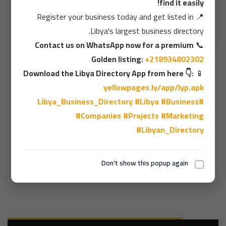
find it easily!
Register your business today and get listed in
📍
Libya's largest business directory.
شركة الأيادي
Contact us on WhatsApp now for a premium
📞
Golden listing:
+218934802302
Download the Libya Directory App from here 👇:
📱
1
yellowpages.ly/app/lyp.apk
#Libya
#Business
#Libya_Business_Directory
#Companies
#Projects
#Marketing
#Libyan_Directory
عدد الزوار، visitors
Don't show this popup again