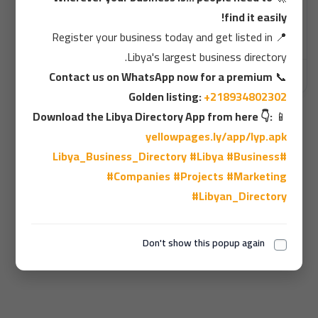
find it easily!
Register your business today and get listed in
📍
Libya's largest business directory.
💎 الماسة للتقنية - وجهتكم الأولى لخدمات الدفع المسبق بالجملة 💎
Contact us on WhatsApp now for a premium
📞
Golden listing:
+218934802302
Download the Libya Directory App from here 👇:
📱
yellowpages.ly/app/lyp.apk
1
#Libya
#Business
#Libya_Business_Directory
#Companies
#Projects
#Marketing
#Libyan_Directory
عدد الزوار، visitors
Don't show this popup again