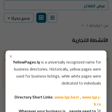
عرض الفلاتر
مدرج حديثا
1 - 1 من 1 إنشاطة
الأنشطة التجارية
YellowPages.ly
(الصفحات الصفراء) هو اسم عالمي متعارف عليه
×
للدليل التجاري، حيث كانت الصفحات الصفراء تُستخدم قديمًا لبيانات
YellowPages.ly
is a universally recognized name for
الشركات، بينما خُصصت الصفحات البيضاء لبيانات الأفراد.
business directories. Historically, yellow pages were
روابط مختصرة للدليل :
www.lyp.j-b.cv
,
www.lyp.best
,
used for business listings, while white pages were
قم بالبحث ألان بشكل دقيق داخل الدليل 👇
dedicated to individuals.
Directory Short Links:
www.lyp.best
,
www.lyp.j-
b.cv
Wherever your business is... people need to
🚀