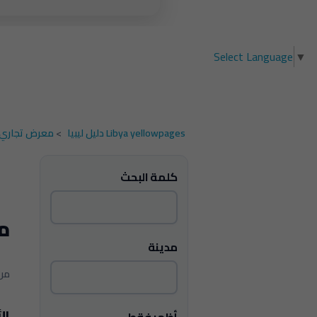
Select Language
▼
Libya yellowpages دليل ليبيا
>
معرض تجاري 
كلمة البحث
معر
مدينة
1 - 1 من 1 
ال