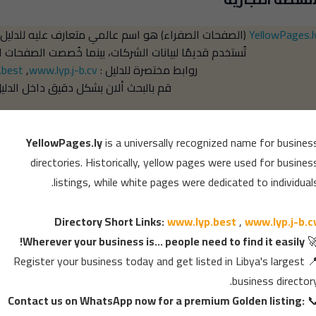
عارف عليه للدليل التجاري، حيث كانت الصفحات الصفراء
YellowPages.l
ت الشركات، بينما خُصصت الصفحات البيضاء لبيانات الأفراد.
.best
,
www.lyp.j-b.cv
روابط مختصرة للدليل :
بالبحث ألان بشكل دقيق داخل الدليل 👇
×
YellowPages.ly
is a universally recognized name for busines
directories. Historically, yellow pages were used for busines
listings, while white pages were dedicated to individuals
Directory Short Links:
www.lyp.best
,
www.lyp.j-b.c
Wherever your business is... people need to find it easily!

Register your business today and get listed in Libya's largest

💎 الماسة للتقنية - وجهتكم الأولى لخدمات الدفع المسبق بالجملة 💎
business directory
Contact us on WhatsApp now for a premium Golden listing:
