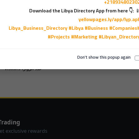
+21893480230
Download the Libya Directory App from here 👇:

1
yellowpages.ly/app/lyp.ap
#Libya
#Business
#Companies
#Libya_Business
#Projects
#Marketing
#Libyan_Director
Don't show this popup again
عدد الزوار، visitors