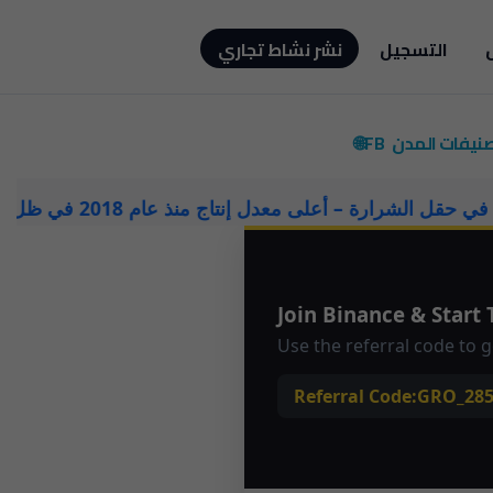
التسجيل
نشر نشاط تجاري
صنيفات
المدن
FB🌐