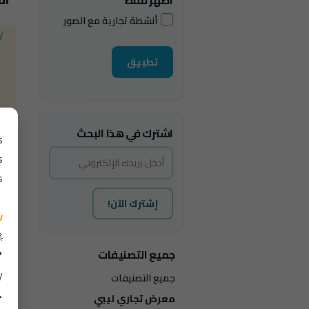
أظهر فقط
أنشطة تجارية مع الصور
y
تطبيق
اشترك في هذا البحث
s
s
.
إشترك الآن!
v

جميع التصنيفات

.
جميع التصنيفات

معرض تجاري ليبي