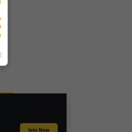
2

k
_Directory
y