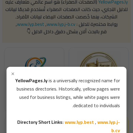
YellowPages.ly
(الصفحات الصفراء) هو اسم عالمي متعارف عليه
للدليل التجاري، حيث كانت الصفحات الصفراء تُستخدم قديمًا لبيانات
الشركات، بينما خُصصت الصفحات البيضاء لبيانات الأفراد.
روابط مختصرة للدليل :
www.lyp.j-b.cv
,
www.lyp.best
,
قم بالبحث ألان بشكل دقيق داخل الدليل 👇
YellowPages.ly
مدرسة نور المعرفة اجدابيا
كيف نلغي خدمات خدمات خصم الرصيد في ليبيانا والمدار
Directory Short Links:
www.lyp.best
www.lyp.j-
b.cv