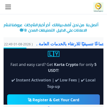
أتصل بنا
من نحن
أضف بياناتك
أخر أخبار الشركات
عروضنا لنشر
الاعلانات علي الدليل
التصنيفات
المدن
FB🌐