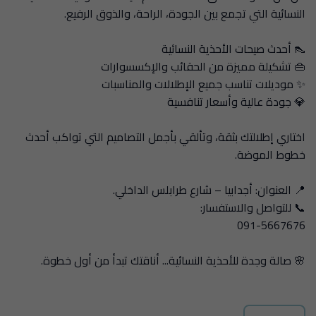
النسائية التي تجمع بين الجودة، الراحة، والذوق الرفيع.
👠 أحدث صيحات الأحذية النسائية
👜 تشكيلة مميزة من الحقائب والإكسسوارات
✨ موديلات تناسب جميع الإطلالات والمناسبات
💎 جودة عالية وأسعار تنافسية
اختاري إطلالتك بثقة، وتألقي بأجمل التصاميم التي تواكب أحدث
خطوط الموضة.
📍 العنوان: أجدابيا – شارع طرابلس الداخلي.
📞 للتواصل والاستفسار:
091-5667676
🌸 صالة وجدة للأحذية النسائية... أناقتك تبدأ من أول خطوة.