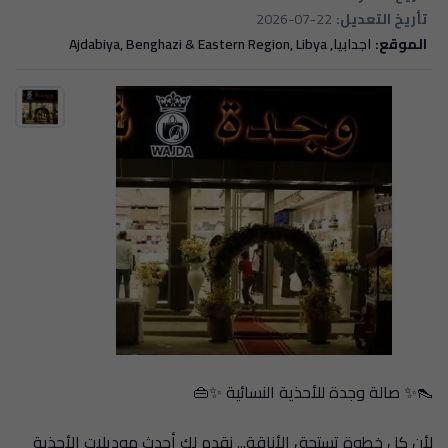
تأريخ التعديل:
2026-07-22
الموقع:
اجدابيا, Ajdabiya, Benghazi & Eastern Region, Libya
👠✨ صالة وجدة للأحذية النسائية ✨👜
لأن كل خطوة تستحق الأناقة... نقدم لكِ أحدث موديلات الأحذية