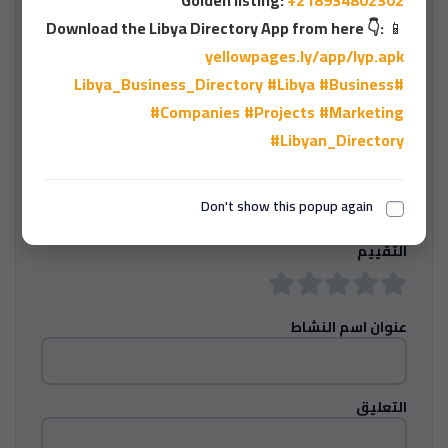
اترك تقييمك (ستتم إزالة التعليقات غير المرغوب فيها و
Download the Libya Directory App from here 👇:
📱
المسيئة)
yellowpages.ly/app/lyp.apk
#Libya
#Business
#Libya_Business_Directory
أسمك
#Companies
#Projects
#Marketing
#Libyan_Directory
عنوان بريدك الإلكتروني
Don't show this popup again
التقييم
عنوان اسم النشاط
التعليق