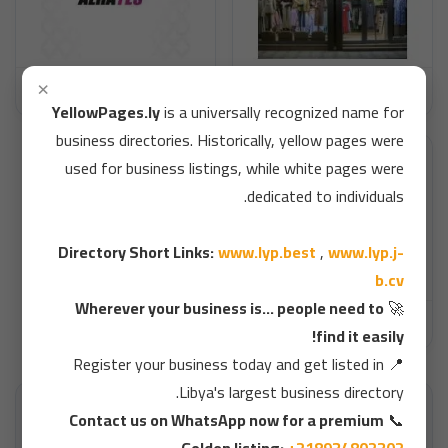
×
سيرين للأزياء
مركز الحائس التجاري
YellowPages.ly
is a universally recognized name for
business directories. Historically, yellow pages were
used for business listings, while white pages were
dedicated to individuals.
Directory Short Links:
www.lyp.best
,
www.lyp.j-
b.cv
Wherever your business is... people need to
🚀
Gomez للملابس النسائية
find it easily!
Register your business today and get listed in
📍
Libya's largest business directory.
التعليقات
Contact us on WhatsApp now for a premium
📞
Golden listing:
+218934802302