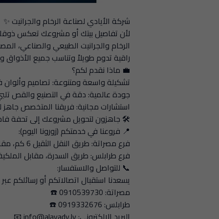
شركة الأيادي لصناعة الرخام والجرانيت ✨
لأن تفاصيل بيتك أو مشروعك تعكس ذوقك ا
الرخام والجرانيت الطبيعي والصناعي، المص
راقية تدوم طويلاً وتناسب جميع الأذواق وا
💼 ماذا نقدم لكم؟
تشكيلة واسعة ومتنوعة: تصاميم وألوان فري
جودة عالمية: دقة في التصنيع والقص تلبي 
استشارات مجانية: فريقنا المتخصص جاهز ل
🛠️ جاهزون لتحويل مشروعك إلى تحفة فاخر
📍 فروعنا في خدمتكم (زورونا اليوم):
فرع مصراتة: طريق النقل الثقيل 6 كم، مقابل محطة الوقود 240.
فرع طرابلس: طريق السدرة، مقابل الملكية
📞 للتواصل والاستفسار:
يسعدنا استقبال اتصالاتكم أو رسائلكم عبر 
مصراتة: 0910539730 ☎️
طرابلس: 0919332676 ☎️
البريد الإلكتروني: info@alayady.ly 📧