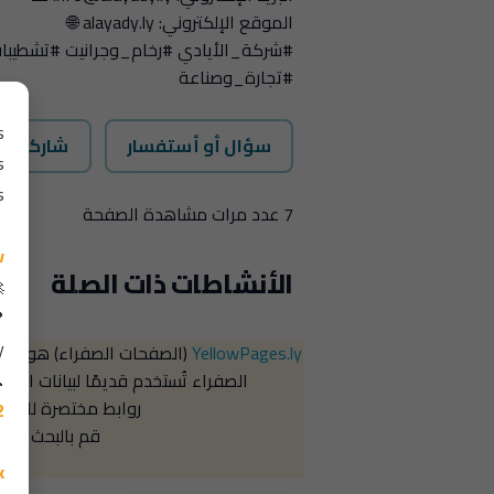
الموقع الإلكتروني: alayady.ly 🌐
#شركة_الأيادي #رخام_وجرانيت #تشطيبات
#تجارة_وصناعة
سؤال أو أستفسار
شاركنا
7 عدد مرات مشاهدة الصفحة
الأنشاطات ذات الصلة
YellowPages.ly
(الصفحات الصفراء) هو اسم 
الصفراء تُستخدم قديمًا لبيانات الشرك
روابط مختصرة للدليل
قم بالبحث ألان