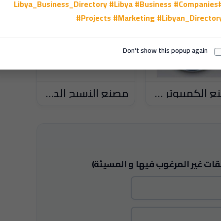
مصنع الكمبيوتر ليبيا - Computer co ly
مصنع النسيج الدولي للسجاد
قات غير المرغوب فيها و المسيئة)