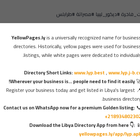
_فاخرة #ديكور_ليبيا #مصراتة #طرابلس
عالمي متعارف عليه للدليل التجاري، حيث كانت الصفحات
ات، بينما خُصصت الصفحات البيضاء لبيانات الأفراد.
 :
www.lyp.j-b.cv
,
www.lyp.best
,
 بشكل دقيق داخل الدليل 👇