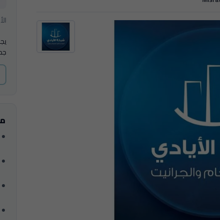
الأ
يج
جدي
مع