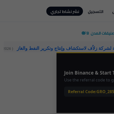
التسجيل
نشر نشاط تجاري
صنيفات
المدن
FB🌐